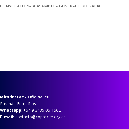
CONVOCATORIA A ASAMBLEA GENERAL ORDINARIA
MiradorTec
- Oficina 21
0
Paraná - Entre Ríos
Whatsapp
: +54 9 3435 05-1562
E-mail:
contacto@coprocier.org.ar