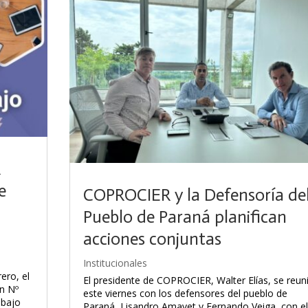
R
e
COPROCIER y la Defensoría de
Pueblo de Paraná planifican
acciones conjuntas
Institucionales
ero, el
El presidente de COPROCIER, Walter Elías, se reun
n Nº
este viernes con los defensores del pueblo de
abajo
Paraná, Lisandro Amavet y Fernando Veiga, con e