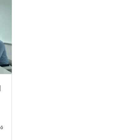
l
ió
l