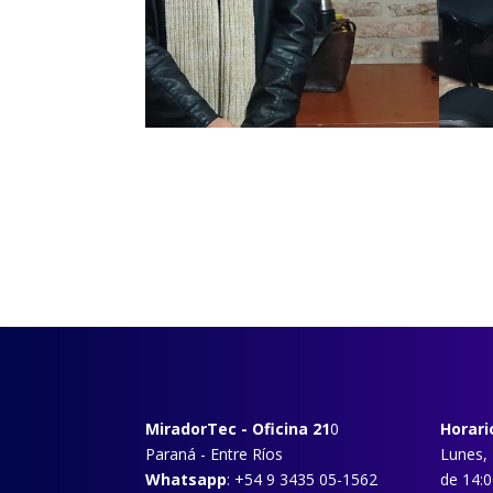
MiradorTec
- Oficina 21
0
Horari
Paraná - Entre Ríos
Lunes, 
Whatsapp
: +54 9 3435 05-1562
de 14:0