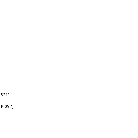
)
)
 531)
MP 092)