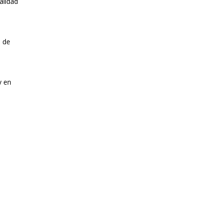
alidad
s de
y en
s