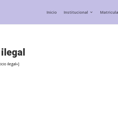
Inicio
Institucional
Matricul
ilegal
cio ilegal»]